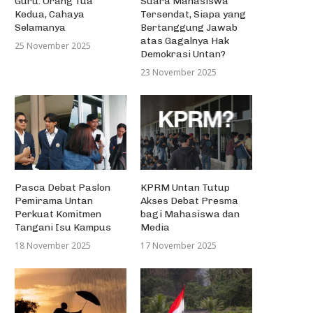
Guru: Orang Tua
Suara Mahasiswa
Kedua, Cahaya
Tersendat, Siapa yang
Selamanya
Bertanggung Jawab
atas Gagalnya Hak
25 November 2025
Demokrasi Untan?
23 November 2025
dapi New Normal, ECFL FH Untan
Ekskursi Mahasiswa
Pasca Debat Paslon
KPRM Untan Tutup
Gelar Seminar...
Pertambangan Teknik Unt
Pemirama Untan
Akses Debat Presma
Perkuat Komitmen
bagi Mahasiswa dan
7 Juni 2020
18 Agustus 2019
Tangani Isu Kampus
Media
18 November 2025
17 November 2025