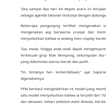
“Jika sampai dua hari ke depan acara ini berja
sebagai agenda tahunan tentunya dengan dukungan
Beberapa pengunjung terlihat mengenakan
o
mengenakan
wig
berwarna oranye dan membaw
menyebutkan bahwa ia sedang men-
cosplay
karakt
Tua, muda, hingga anak-anak dapat mengekspre
terkecuali grup Mak Rempong, sekumpulan ibu-
yang didominasi warna merah dan putih.
“Ini temanya hari kemerdekaan,” ujar Sapar
digunakannya.
PFW berhasil menghadirkan 16 model yang membaw
satu model menyebutkan bahwa ia terpilih dari 7
dari desainer. Sehari sebelum
event
dimulai, Adi be