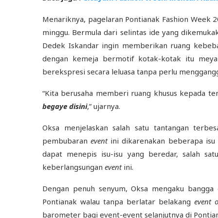
Menariknya, pagelaran Pontianak Fashion Week 202
minggu. Bermula dari selintas ide yang dikemuka
Dedek Iskandar ingin memberikan ruang kebebas
dengan kemeja bermotif kotak-kotak itu mey
berekspresi secara leluasa tanpa perlu menggangg
“Kita berusaha memberi ruang khusus kepada te
begaye disini
,” ujarnya.
Oksa menjelaskan salah satu tantangan terbe
pembubaran
event
ini dikarenakan beberapa isu 
dapat menepis isu-isu yang beredar, salah s
keberlangsungan
event
ini.
Dengan penuh senyum, Oksa mengaku bangga 
Pontianak walau tanpa berlatar belakang
event 
barometer bagi event-event selanjutnya di Pontia