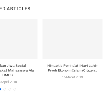
ED ARTICLES
kan Jiwa Sosial
Himaekis Peringati Hari Lahir
Ha
akat Mahasiswa Ala
Prodi Ekonomi Islam (Citizen...
HMPS
16 Maret 2019
0 April 2018