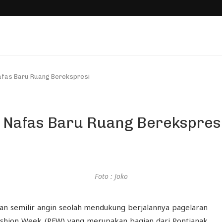
afas Baru Ruang Berekspresi
 Nafas Baru Ruang Berekspres
Foto : Joko
gan semilir angin seolah mendukung berjalannya pagelaran
ashion Week (PFW) yang merupakan bagian dari Pontianak