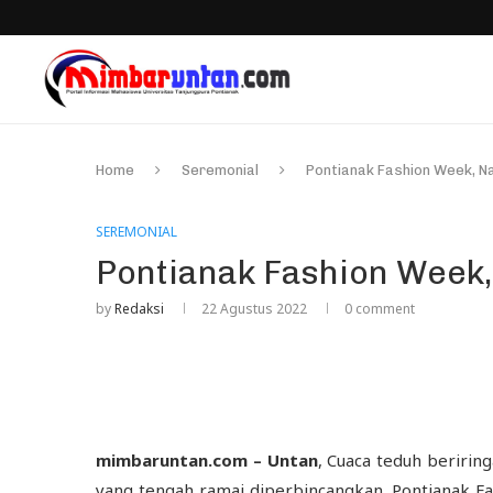
Home
Seremonial
Pontianak Fashion Week, N
SEREMONIAL
Pontianak Fashion Week,
by
Redaksi
22 Agustus 2022
0 comment
mimbaruntan.com – Untan
, Cuaca teduh beririn
yang tengah ramai diperbincangkan. Pontianak F