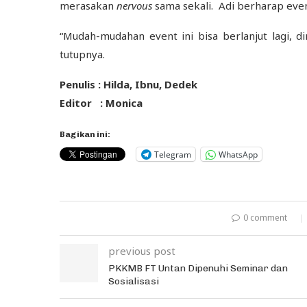
merasakan
nervous
sama sekali. Adi berharap event
“Mudah-mudahan event ini bisa berlanjut lagi, di
tutupnya.
Penulis : Hilda, Ibnu, Dedek
Editor : Monica
Bagikan ini:
Telegram
WhatsApp
0 comment
previous post
PKKMB FT Untan Dipenuhi Seminar dan
Sosialisasi