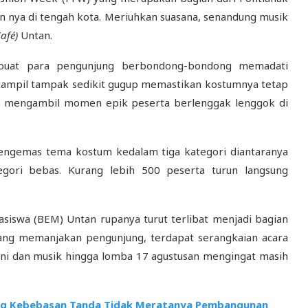
n nya di tengah kota. Meriuhkan suasana, senandung musik
afé)
Untan.
mbuat para pengunjung berbondong-bondong memadati
 tampil tampak sedikit gugup memastikan kostumnya tetap
iap mengambil momen epik peserta berlenggak lenggok di
mengemas tema kostum kedalam tiga kategori diantaranya
egori bebas. Kurang lebih 500 peserta turun langsung
hasiswa (BEM) Untan
rupanya turut terlibat menjadi bagian
yang memanjakan pengunjung, terdapat serangkaian acara
ni dan musik hingga lomba 17 agustusan mengingat masih
ang Kebebasan Tanda Tidak Meratanya Pembangunan