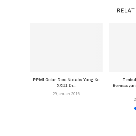
RELAT
mia ke-18:
PPMI Gelar Dies Natalis Yang Ke
Timbul
arik...
XXIII Di...
Bermasyar
29 Januari 2016
2