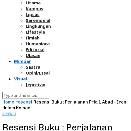
Utama
Kampus
Lipsus
Seremonial
Lingkungan
Lifestyle
Ilmiah
Humaniora
Editorial
Ulasan
Mimbar
Sastra
Opini/Essai
Visual
Jepretan
Home
resensi
Resensi Buku : Perjalanan Pria 1 Abad – Ironi
dalam Komedi
RESENSI
Resensi Buku : Perjalanan