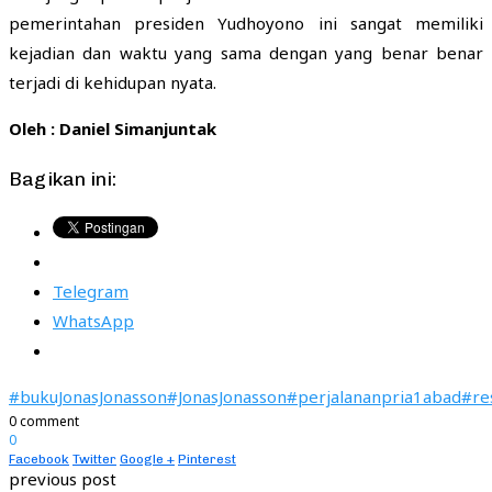
pemerintahan presiden Yudhoyono ini sangat memiliki
kejadian dan waktu yang sama dengan yang benar benar
terjadi di kehidupan nyata.
Oleh : Daniel Simanjuntak
Bagikan ini:
Telegram
WhatsApp
#bukuJonasJonasson
#JonasJonasson
#perjalananpria1abad
#re
0 comment
0
Facebook
Twitter
Google +
Pinterest
previous post