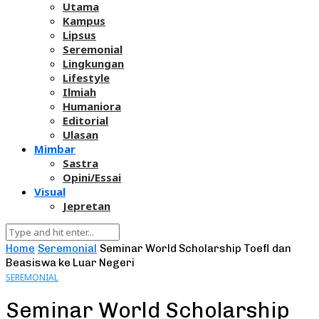
Utama
Kampus
Lipsus
Seremonial
Lingkungan
Lifestyle
Ilmiah
Humaniora
Editorial
Ulasan
Mimbar
Sastra
Opini/Essai
Visual
Jepretan
Home
Seremonial
Seminar World Scholarship Toefl dan
Beasiswa ke Luar Negeri
SEREMONIAL
Seminar World Scholarship