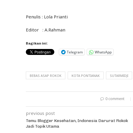
Penulis : Lola Prianti
Editor : A.Rahman
Bagikan ini:
Telegram
WhatsApp
BEBAS ASAP ROKOK
KOTA PONTIANAK
SUTARMIDJI
0 comment
previous post
Temu Blogger Kesehatan, Indonesia Darurat Rokok
Jadi Topik Utama