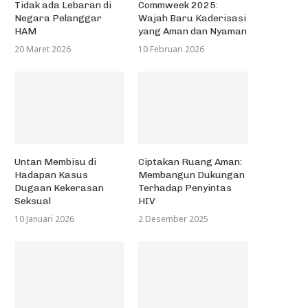
Tidak ada Lebaran di
Commweek 2025:
Negara Pelanggar
Wajah Baru Kaderisasi
HAM
yang Aman dan Nyaman
20 Maret 2026
10 Februari 2026
Untan Membisu di
Ciptakan Ruang Aman:
Hadapan Kasus
Membangun Dukungan
Dugaan Kekerasan
Terhadap Penyintas
asus Dugaan Pelecehan Seksual
Yudisium Pindah Lokasi, Da
Seksual
HIV
Mengemuka di FMIPA Untan
dari Kebijakan Efisiensi
10 Januari 2026
2 Desember 2025
14 Mei 2026
4 November 2025