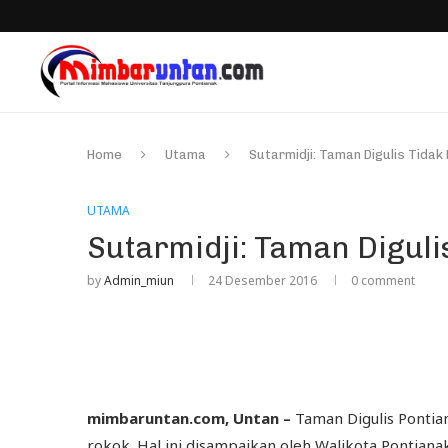
Home
Utama
Sutarmidji: Taman Digulis Tida
UTAMA
Sutarmidji: Taman Digul
by
Admin_miun
24 Desember 2016
0 comment
mimbaruntan.com, Untan –
Taman Digulis Pontia
rokok. Hal ini disampaikan oleh Walikota Pontian