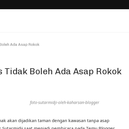
k Boleh Ada Asap Rokok
is Tidak Boleh Ada Asap Rokok
foto-sutarmidji-oleh-kaharsan-blogger
nak akan dijadikan taman dengan kawasan tanpa asap
ak Sutarmidji saat menjadi pembicara pada Temu Blogger