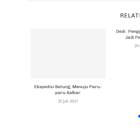
RELAT
Bicara Soal
Dedi : Pen
entuk...
Jadi Pe
7
29
Ekspedisi Betung, Menuju Paru-
paru Kalbar
25 Juli 2021