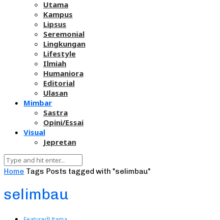
Utama
Kampus
Lipsus
Seremonial
Lingkungan
Lifestyle
Ilmiah
Humaniora
Editorial
Ulasan
Mimbar
Sastra
Opini/Essai
Visual
Jepretan
Home
Tags
Posts tagged with "selimbau"
selimbau
Featured
Utama