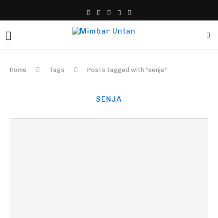
Home
Tags
Posts tagged with "senja"
SENJA