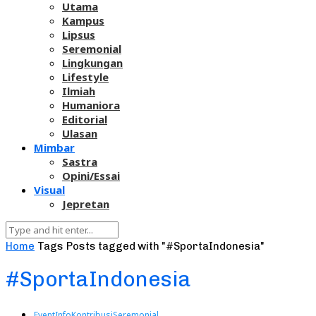
Utama
Kampus
Lipsus
Seremonial
Lingkungan
Lifestyle
Ilmiah
Humaniora
Editorial
Ulasan
Mimbar
Sastra
Opini/Essai
Visual
Jepretan
Home
Tags
Posts tagged with "#SportaIndonesia"
#SportaIndonesia
Event
Info
Kontribusi
Seremonial