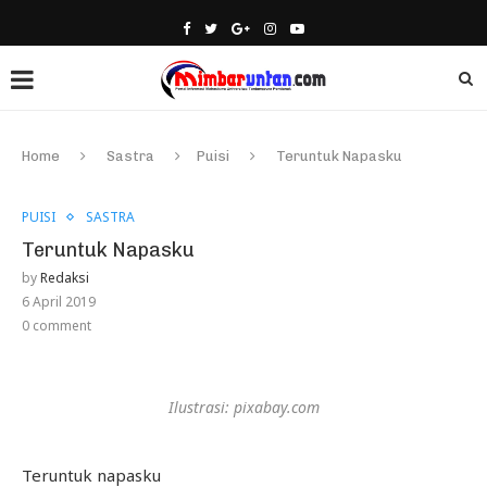
Home
Sastra
Puisi
Teruntuk Napasku
PUISI
SASTRA
Teruntuk Napasku
by
Redaksi
6 April 2019
0 comment
Ilustrasi: pixabay.com
Teruntuk napasku