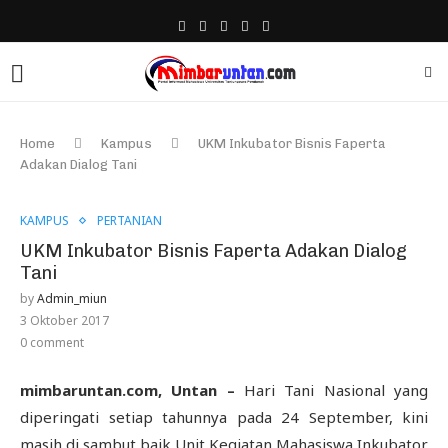
Home
Kampus
UKM Inkubator Bisnis Faperta
Adakan Dialog Tani
KAMPUS
PERTANIAN
UKM Inkubator Bisnis Faperta Adakan Dialog
Tani
by
Admin_miun
3 Oktober 2017
0 comment
mimbaruntan.com, Untan –
Hari Tani Nasional yang
diperingati setiap tahunnya pada 24 September, kini
masih di sambut baik Unit Kegiatan Mahasiswa Inkubator