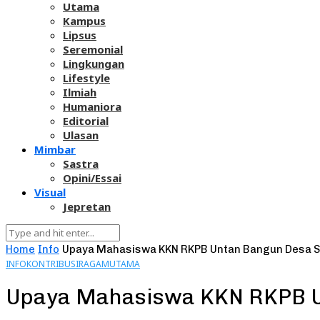
Utama
Kampus
Lipsus
Seremonial
Lingkungan
Lifestyle
Ilmiah
Humaniora
Editorial
Ulasan
Mimbar
Sastra
Opini/Essai
Visual
Jepretan
Home
Info
Upaya Mahasiswa KKN RKPB Untan Bangun Desa Se
INFO
KONTRIBUSI
RAGAM
UTAMA
Upaya Mahasiswa KKN RKPB Un