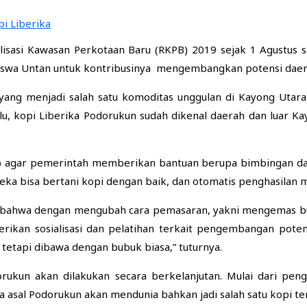
talisasi Kawasan Perkotaan Baru (RKPB) 2019 sejak 1 Agustu
siswa Untan untuk kontribusinya mengembangkan potensi daer
yang menjadi salah satu komoditas unggulan di Kayong Utara,
lu, kopi Liberika Podorukun sudah dikenal daerah dan luar Kay
p agar pemerintah memberikan bantuan berupa bimbingan dan
eka bisa bertani kopi dengan baik, dan otomatis penghasilan 
 bahwa dengan mengubah cara pemasaran, yakni mengemas bu
berikan sosialisasi dan pelatihan terkait pengembangan pot
etapi dibawa dengan bubuk biasa,” tuturnya.
kun akan dilakukan secara berkelanjutan. Mulai dari pen
a asal Podorukun akan mendunia bahkan jadi salah satu kopi ter