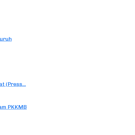
Buruh
 (Press...
alam PKKMB