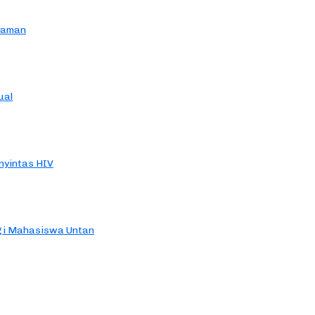
yaman
ual
yintas HIV
agi Mahasiswa Untan