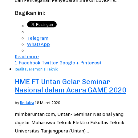
dan Pencegahan Penyebaran Infeksi Covid-19…
Bagikan ini:
Telegram
WhatsApp
Read more
1
Facebook
Twitter
Google +
Pinterest
Realita
Seremonial
Teknik
HME FT Untan Gelar Seminar
Nasional dalam Acara GAME 2020
by
Redaksi
18 Maret 2020
mimbaruntan.com, Untan- Seminar Nasional yang
digelar Mahasiswa Teknik Elektro Fakultas Teknik
Universitas Tanjungpura (Untan)…