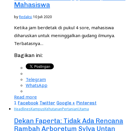
Mahasiswa
by
Redaksi
10 Juli 2020
Ketika jam berdetak di pukul 4 sore, mahasiswa
diharuskan untuk meninggalkan gudang ilmunya.
Terbatasnya…
Bagikan ini:
Telegram
WhatsApp
Read more
1
Facebook
Twitter
Google +
Pinterest
Headlines
Kampus
Kehutanan
Pertanian
Utama
Dekan Faperta: Tidak Ada Rencana
Rambah Arboretum Sylva Untan