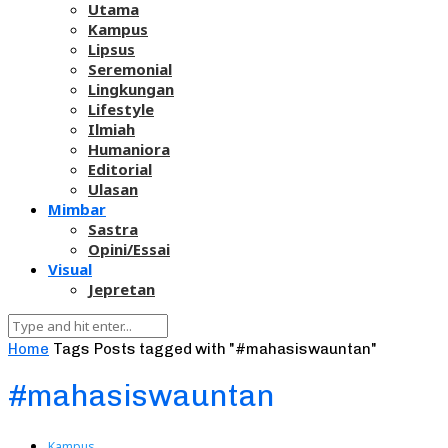
Utama
Kampus
Lipsus
Seremonial
Lingkungan
Lifestyle
Ilmiah
Humaniora
Editorial
Ulasan
Mimbar
Sastra
Opini/Essai
Visual
Jepretan
Home
Tags
Posts tagged with "#mahasiswauntan"
#mahasiswauntan
Kampus