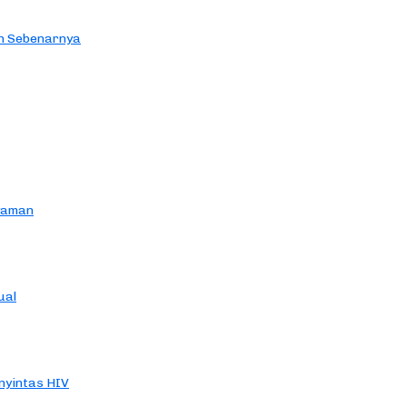
an Sebenarnya
yaman
ual
yintas HIV