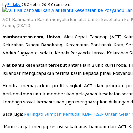
by
Redaksi
28 Oktober 2019
0 comment
ACT Kalimantan Barat menyalurkan alat bantu kesehatan ke Pos
Senin, (28/10).
mimbaruntan.com, Untan-
Aksi Cepat Tanggap (ACT) Kalim
Kelurahan Sungai Bangkong, Kecamatan Pontianak Kota, Se
Abduh Sugiyanto selaku Kepala Posyandu Lansia, Kelurahan S
Alat bantu kesehatan tersebut antara lain 2 unit kursi roda, 1
Iskandar mengucapakan terima kasih kepada pihak Posyandu,
Hendra memaparkan profil singkat ACT dan program-pr
berkomitmen untuk memberikan pelayanan kesehatan secara 
Lembaga sosial-kemanusiaan juga mengharapkan dukungan dan
Baca juga:
Peringati Sumpah Pemuda, KBM FISIP Untan Gelar
“Kami sangat mengapresiasi sekali atas bantuan dari ACT Ka