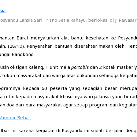
yandu Lansia Sari Trisno Setia Rahayu, berlokasi di Jl Rawasa
antan Barat menyalurkan alat bantu kesehatan ke Posyandu La
nin, (28/10). Penyerahan bantuan diserahterimakan oleh Hen
ungai Bangkong.
 lusin oksigen kaleng, 1 unit meja
portable
dan 2 kotak masker y
 tokoh masyarakat dan warga atas dukungan sehingga kegiatan
ogramnya kepada 60 peserta yang sebagian besar merupa
rutin kepada masyarakat khususnya warga lansia yang berada 
 doa dari para masyarakat agar setiap program dan kegiatan 
 Mimbar Bebas
lbar ini karena kegiatan di Posyandu ini sudah berjalan den