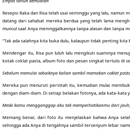
Empat tahun kemudian
Resepsi Raka dan Risa telah usai seminggu yang lalu, namun 
datang dari sahabat mereka berdua yang telah lama menghi
muncul saat Anya meninggalkannya tanpa alasan dan tanpa me
“Tak ada salahnya kita buka dulu, kalaupun tidak penting kita 
Mendengar itu, Risa pun luluh lalu mengikuti suaminya men
kotak coklat pasta, album foto dan pesan singkat tertulis di s
Sebelum memulai sebaiknya kalian sambil memakan coklat pasta
Mereka pun menuruti perintah itu, kemudian mulai membuka 
dengan diam-diam. Di setiap belakan fotonya, ada kata-kata ya
Meski kamu mengganggap aku tak memperhatikanmu dari jauh,
Memang benar, dari foto itu menjelaskan bahwa Anya sela
sehingga ada Anya di tengahnya sambil tersenyum lebar namu