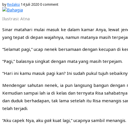
by
Redaksi
14 Juli 2020
0 comment
Ilustrasi: Atna
Sinar matahari mulai masuk ke dalam kamar Anya, lewat jend
yang tepat di depan wajahnya, namun matanya masih terpeja
“Selamat pagi,” ucap nenek bersamaan dengan kecupan di ke
“Pagi,” balasnya singkat dengan mata yang masih terpejam.
“Hari ini kamu masuk pagi kan? Ini sudah pukul tujuh sebaikny
Mendengar sahutan nenek, ia pun langsung bangun dengan ma
Kemudian sampai lah ia di kelas dan ternyata Risa sahabatn
dan duduk berhadapan, tak lama setelah itu Risa menangis s
telah terjadi.
“Aku capek Nya, aku
gak
kuat lagi,” ucapnya sambil menangis.