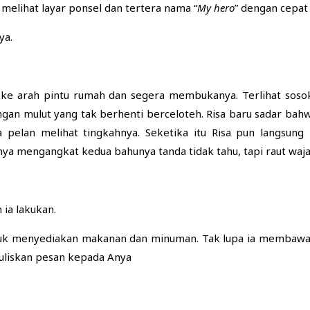
melihat layar ponsel dan tertera nama “
My hero
” dengan cepat
ya.
ri ke arah pintu rumah dan segera membukanya. Terlihat sos
an mulut yang tak berhenti berceloteh. Risa baru sadar bahwa 
a pelan melihat tingkahnya. Seketika itu Risa pun langsu
ya mengangkat kedua bahunya tanda tidak tahu, tapi raut waj
 ia lakukan.
ntuk menyediakan makanan dan minuman. Tak lupa ia membawa b
uliskan pesan kepada Anya