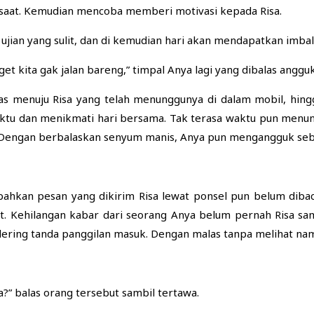
saat. Kemudian mencoba memberi motivasi kepada Risa.
 ujian yang sulit, dan di kemudian hari akan mendapatkan imba
et kita gak jalan bareng,” timpal Anya lagi yang dibalas angguk
egas menuju Risa yang telah menunggunya di dalam mobil, hing
tu dan menikmati hari bersama. Tak terasa waktu pun menun
. Dengan berbalaskan senyum manis, Anya pun mengangguk seb
 bahkan pesan yang dikirim Risa lewat ponsel pun belum dib
t. Kehilangan kabar dari seorang Anya belum pernah Risa s
rdering tanda panggilan masuk. Dengan malas tanpa melihat nam
a?” balas orang tersebut sambil tertawa.