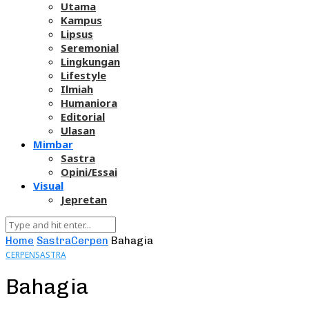
Utama
Kampus
Lipsus
Seremonial
Lingkungan
Lifestyle
Ilmiah
Humaniora
Editorial
Ulasan
Mimbar
Sastra
Opini/Essai
Visual
Jepretan
Home
Sastra
Cerpen
Bahagia
CERPEN
SASTRA
Bahagia