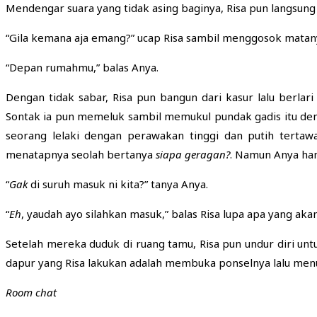
Mendengar suara yang tidak asing baginya, Risa pun langsung 
“Gila kemana aja emang?” ucap Risa sambil menggosok matan
“Depan rumahmu,” balas Anya.
Dengan tidak sabar, Risa pun bangun dari kasur lalu berla
Sontak ia pun memeluk sambil memukul pundak gadis itu deng
seorang lelaki dengan perawakan tinggi dan putih tertaw
menatapnya seolah bertanya
siapa geragan?
. Namun Anya han
“
Gak
di suruh masuk ni kita?” tanya Anya.
“
Eh
, yaudah ayo silahkan masuk,” balas Risa lupa apa yang akan
Setelah mereka duduk di ruang tamu, Risa pun undur diri u
dapur yang Risa lakukan adalah membuka ponselnya lalu men
Room chat