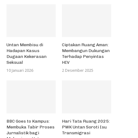
diri Dies Natalis Untan ke-59, Sri
Kolaboraksi IAP Kalbar Perin
Untan Membisu di
Ciptakan Ruang Aman:
Mulyani Berikan...
Hari Tata Ruang Nasional..
Hadapan Kasus
Membangun Dukungan
11 Mei 2018
31 Oktober 2020
Dugaan Kekerasan
Terhadap Penyintas
Seksual
HIV
10 Januari 2026
2 Desember 2025
BBC Goes to Kampus:
Hari Tata Ruang 2025:
Membuka Tabir Proses
PWK Untan Soroti Isu
Jurnalistik bagi
Transmigrasi