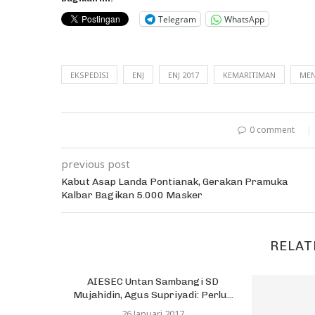
Telegram
WhatsApp
EKSPEDISI
ENJ
ENJ 2017
KEMARITIMAN
MEN
0 comment
previous post
Kabut Asap Landa Pontianak, Gerakan Pramuka
Kalbar Bagikan 5.000 Masker
RELAT
AIESEC Untan Sambangi SD
Mujahidin, Agus Supriyadi: Perlu...
26 Januari 2017