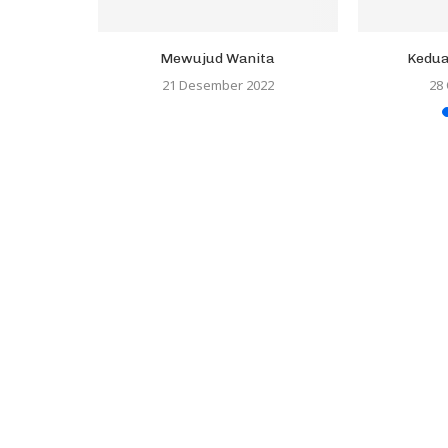
ran dan
Mewujud Wanita
Kedua
Judul Hanya
21 Desember 2022
28
4