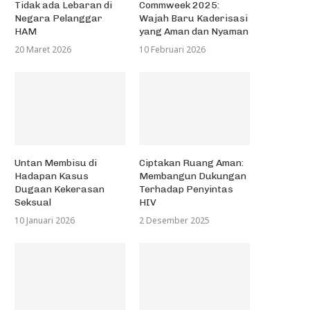
Tidak ada Lebaran di
Commweek 2025:
Negara Pelanggar
Wajah Baru Kaderisasi
HAM
yang Aman dan Nyaman
20 Maret 2026
10 Februari 2026
Untan Membisu di
Ciptakan Ruang Aman:
Hadapan Kasus
Membangun Dukungan
Dugaan Kekerasan
Terhadap Penyintas
Seksual
HIV
10 Januari 2026
2 Desember 2025
Benar Begini Jendral?
1 Mei 2016