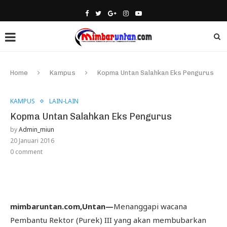
Home
Kampus
Kopma Untan Salahkan Eks Pengurus
KAMPUS
LAIN-LAIN
Kopma Untan Salahkan Eks Pengurus
by
Admin_miun
20 Januari 2016
0 comment
mimbaruntan.com,Untan—
Menanggapi wacana
Pembantu Rektor (Purek) III yang akan membubarkan