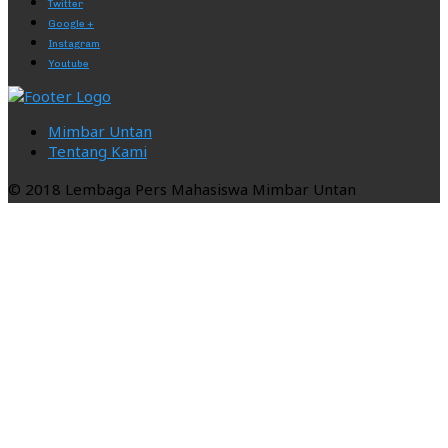
Twitter
Google +
Instagram
Youtube
Mimbar Untan
Tentang Kami
© 2018 Lembaga Pers Mahasiswa Mimbar Untan