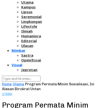
Utama
Kampus
Lipsus
Seremonial
Lingkungan
Lifestyle
Ilmiah
Humaniora
Editorial
Ulasan
Mimbar
Sastra
Opini/Essai
Visual
Jepretan
Home
Utama
Program Permata Minim Sosialisasi, Ini
Alasan Birokrat Untan
UTAMA
Program Permata Minim