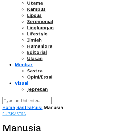
Utama
Kampus
Lipsus
Seremonial
Lingkungan
Lifestyle
Ilmiah
Humaniora
Editorial
Ulasan
Mimbar
Sastra
Opini/Essai
Visual
Jepretan
Home
Sastra
Puisi
Manusia
PUISI
SASTRA
Manusia