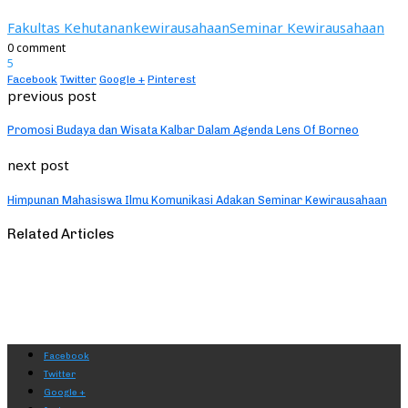
Fakultas Kehutanan
kewirausahaan
Seminar Kewirausahaan
0 comment
5
Facebook
Twitter
Google +
Pinterest
previous post
Promosi Budaya dan Wisata Kalbar Dalam Agenda Lens Of Borneo
next post
Himpunan Mahasiswa Ilmu Komunikasi Adakan Seminar Kewirausahaan
Related Articles
Facebook
Twitter
Google +