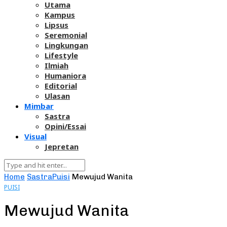
Utama
Kampus
Lipsus
Seremonial
Lingkungan
Lifestyle
Ilmiah
Humaniora
Editorial
Ulasan
Mimbar
Sastra
Opini/Essai
Visual
Jepretan
Home
Sastra
Puisi
Mewujud Wanita
PUISI
Mewujud Wanita