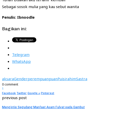
Sebagai sosok mulia yang kau sebut wanita
Penulis: Ibnoodle
Bagikan ini:
Telegram
WhatsApp
aksara
Gender
perempuan
puan
Puisi
rahim
Sastra
0 comment
1
Facebook
Twitter
Google +
Pinterest
previous post
Mengintip Segudang Manfaat Asam Fulvat pada Gambut