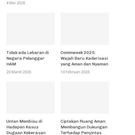
4 Mei 2026
Tingkatkan Budaya Literasi Di
Pipet Kite Gandeng Ibu-Ibu Ke
Kalangan Pemuda
Pipet Bambu
Tidak ada Lebaran di
Commweek 2025:
8 November 2017
1 November 2017
Negara Pelanggar
Wajah Baru Kaderisasi
HAM
yang Aman dan Nyaman
20 Maret 2026
10 Februari 2026
Untan Membisu di
Ciptakan Ruang Aman:
Hadapan Kasus
Membangun Dukungan
Dugaan Kekerasan
Terhadap Penyintas