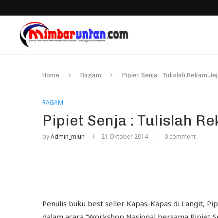
Home
Ragam
Pipiet Senja : Tulislah Rekam J
RAGAM
Pipiet Senja : Tulislah 
by
Admin_miun
21 Oktober 2014
0 comment
Penulis buku best seller Kapas-Kapas di Langit, P
dalam acara “Workshop Nasional bersama Pipiet Se