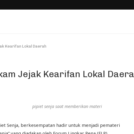
ejak Kearifan Lokal Daerah
Rekam Jejak Kearifan Lokal Daer
pipiet senja saat memberikan materi
ipiet Senja, berkesempatan hadir untuk menjadi pemateri
nja” yang diadakan oleh Forum Lingkar Pena (FLP)