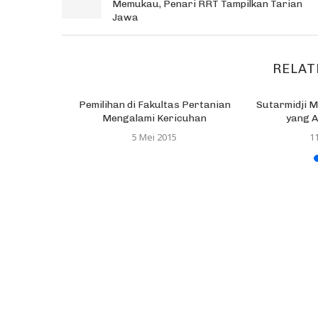
Memukau, Penari RRT Tampilkan Tarian
Jawa
RELAT
Pemilihan di Fakultas Pertanian
Sutarmidji 
Mengalami Kericuhan
yang A
5 Mei 2015
1
ANTA Mania
s Siswa...
18