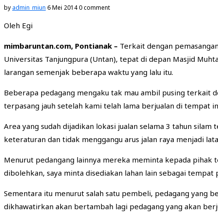
by
admin_miun
6 Mei 2014
0 comment
Oleh Egi
mimbaruntan.com, Pontianak –
Terkait dengan pemasangan p
Universitas Tanjungpura (Untan), tepat di depan Masjid Muh
larangan semenjak beberapa waktu yang lalu itu.
Beberapa pedagang mengaku tak mau ambil pusing terkait de
terpasang jauh setelah kami telah lama berjualan di tempat ini
Area yang sudah dijadikan lokasi jualan selama 3 tahun sil
keteraturan dan tidak menggangu arus jalan raya menjadi lat
Menurut pedangang lainnya mereka meminta kepada pihak terk
dibolehkan, saya minta disediakan lahan lain sebagai tempat 
Sementara itu menurut salah satu pembeli, pedagang yang berj
dikhawatirkan akan bertambah lagi pedagang yang akan berjua