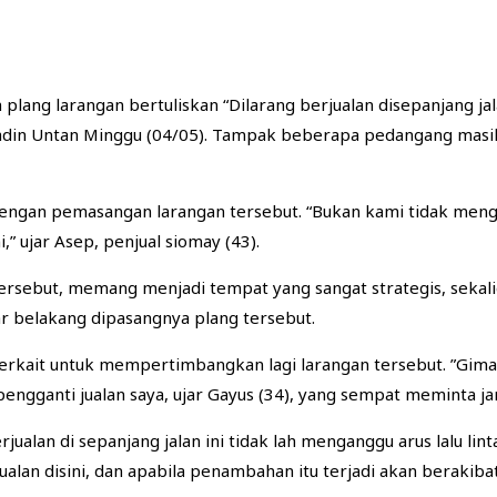
lang larangan bertuliskan “Dilarang berjualan disepanjang jal
tadin Untan Minggu (04/05). Tampak beberapa pedangang masih
ngan pemasangan larangan tersebut. “Bukan kami tidak menghir
,” ujar Asep, penjual siomay (43).
am tersebut, memang menjadi tempat yang sangat strategis, se
ar belakang dipasangnya plang tersebut.
ait untuk mempertimbangkan lagi larangan tersebut. ”Gimana 
pengganti jualan saya, ujar Gayus (34), yang sempat meminta j
ualan di sepanjang jalan ini tidak lah menganggu arus lalu lin
lan disini, dan apabila penambahan itu terjadi akan berakibat