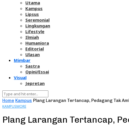
Utama
Kampus
Lipsus
Seremonial
Lingkungan
Lifestyle
Ilmiah
Humaniora
Editorial
Ulasan
Mimbar
Sastra
Opini/Essai
Visual
Jepretan
Home
Kampus
Plang Larangan Tertancap, Pedagang Tak Amb
KAMPUS
MORE
Plang Larangan Tertancap, Pe