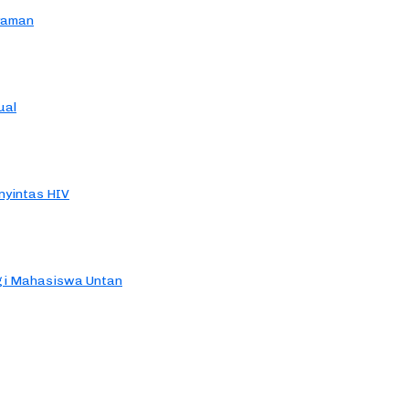
yaman
ual
yintas HIV
agi Mahasiswa Untan