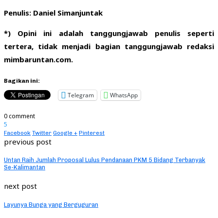
Penulis: Daniel Simanjuntak
*) Opini ini adalah tanggungjawab penulis seperti
tertera, tidak menjadi bagian tanggungjawab redaksi
mimbaruntan.com.
Bagikan ini:
Telegram
WhatsApp
0 comment
5
Facebook
Twitter
Google +
Pinterest
previous post
Untan Raih Jumlah Proposal Lulus Pendanaan PKM 5 Bidang Terbanyak
Se-Kalimantan
next post
Layunya Bunga yang Berguguran