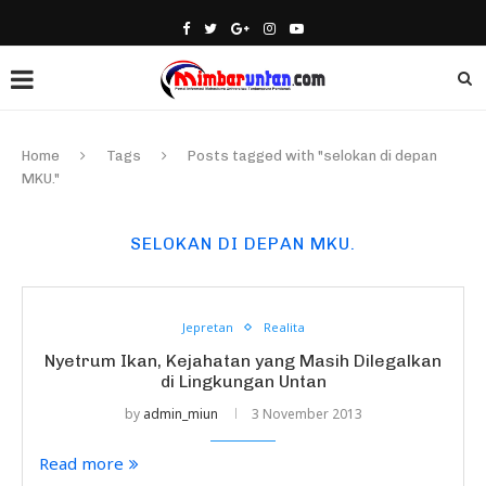
Home
Tags
Posts tagged with "selokan di depan
MKU."
SELOKAN DI DEPAN MKU.
Jepretan
Realita
Nyetrum Ikan, Kejahatan yang Masih Dilegalkan
di Lingkungan Untan
by
admin_miun
3 November 2013
Read more