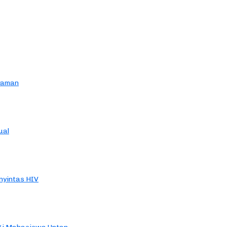
yaman
ual
yintas HIV