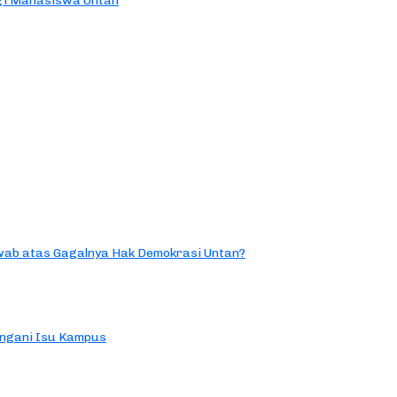
agi Mahasiswa Untan
ab atas Gagalnya Hak Demokrasi Untan?
ngani Isu Kampus