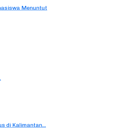
ahasiswa Menuntut
.
 di Kalimantan...