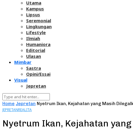
Utama
Kampus
Lipsus
Seremonial
Lingkungan
Lifestyle
Ilmiah
Humaniora
Editorial
Ulasan
Mimbar
Sastra
Opini/Essai
Visual
Jepretan
Home
Jepretan
Nyetrum Ikan, Kejahatan yang Masih Dilegal
JEPRETAN
REALITA
Nyetrum Ikan, Kejahatan yang