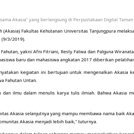
rsama Akasia" yang berlangsung di Perpustakaan Digital Taman 
 (Akasia) Fakultas Kehutanan Universitas Tanjungpura melaks
 (9/3/2019).
a Fahutan, yakni Afni Fitriani, Resty Fatwa dan Palguna Wiran
ahasiswa baru dan mahasiswa angkatan 2017 diberikan pelatihan
yatakan kegiatan ini bertujuan untuk mengenalkan Akasia 
 Fahutan Untan.
an dan ilmu dalam menulis karya tulis ilmiah. Bahwa Akas
unitas Akasia selanjutnya yang mampu membawa nama baik Akasi
itas Akasia menjadi lebih baik,” tuturnya.
sikannya dalam tulisan sehingga mampu meningkatkan kapasi