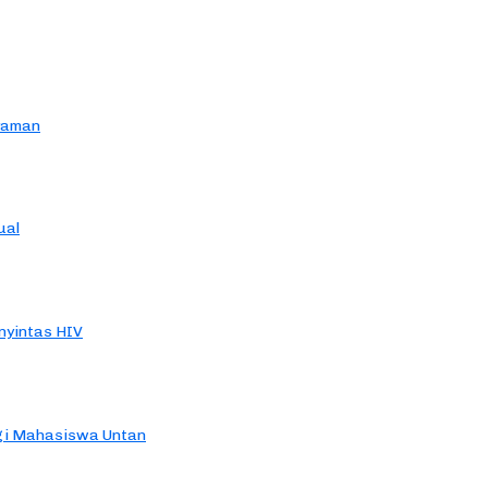
yaman
ual
yintas HIV
agi Mahasiswa Untan