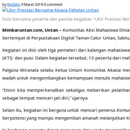
by
Redaksi
9 Maret 2019
0 comment
Foto bersama peserta dan panitia kegiatan "Ukir Prestasi Be
Mimbaruntan.com, Untan –
Komunitas Aksi Mahasiswa Ilmiah
bertempat di Perpustakaan Digital Taman Catur Untan, Sabtu,
Kegiatan ini diisi oleh tiga pemateri dari kalangan mahasisw
(KTI) dan puisi. Dalam kegiatan tersebut, 13 peserta dari m
Palguna Wiranata selaku Ketua Umum Komunitas Akasia men
wadah untuk mengembangkan kemampuan menulis mahasiswa
“Disini kita memperkenalkan sekaligus meberikan pelatih
sebagai tempat mencari jati diri,” ujarnya.
Selain itu, kegiatan ini berguna untuk mencari penerus Kom
berpotensi yang mampu mengemban amanah melanjutkan Komun
Ia berharap peserta dapat menyerap ilmu serta mengaplika