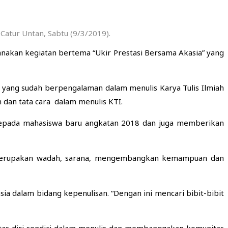
Catur Untan, Sabtu (9/3/2019).
anakan kegiatan bertema “Ukir Prestasi Bersama Akasia” yang
ata yang sudah berpengalaman dalam menulis Karya Tulis Ilmiah
 dan tata cara dalam menulis KTI.
kepada mahasiswa baru angkatan 2018 dan juga memberikan
ia merupakan wadah, sarana, mengembangkan kemampuan dan
a dalam bidang kepenulisan. “Dengan ini mencari bibit-bibit
tas diri sendiri dalam menulis dan membanggakan komunitas