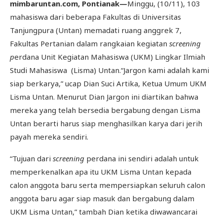
mimbaruntan.com,
Pontianak—
Minggu, (10/11), 103
mahasiswa dari beberapa Fakultas di Universitas
Tanjungpura (Untan) memadati ruang anggrek 7,
Fakultas Pertanian dalam rangkaian kegiatan
scre
enin
g
p
erdana Unit Kegiatan Mahasiswa (UKM) Lingkar Ilmiah
Studi Mahasiswa (Lisma) Untan.“Jargon kami adalah kami
siap berkarya,” ucap Dian Suci Artika, Ketua Umum UKM
Lisma Untan. Menurut Dian Jargon ini diartikan bahwa
mereka yang telah bersedia bergabung dengan Lisma
Untan berarti harus siap menghasilkan karya dari jerih
payah mereka sendiri.
“Tujuan dari
scr
eening
perdana ini sendiri adalah untuk
memperkenalkan apa itu UKM Lisma Untan kepada
calon anggota baru serta mempersiapkan seluruh calon
anggota baru agar siap masuk dan bergabung dalam
UKM Lisma Untan,” tambah Dian ketika diwawancarai