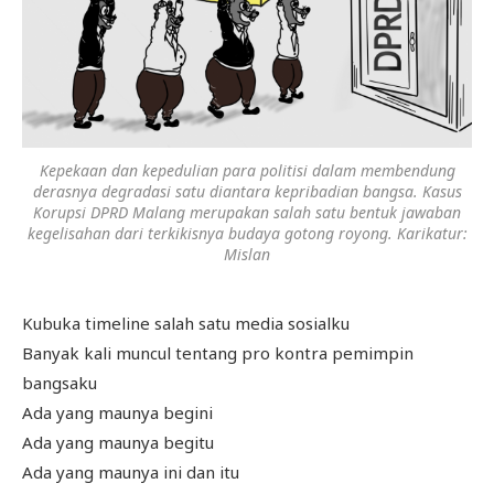
Kepekaan dan kepedulian para politisi dalam membendung
derasnya degradasi satu diantara kepribadian bangsa. Kasus
Korupsi DPRD Malang merupakan salah satu bentuk jawaban
kegelisahan dari terkikisnya budaya gotong royong. Karikatur:
Mislan
Kubuka timeline salah satu media sosialku
Banyak kali muncul tentang pro kontra pemimpin
bangsaku
Ada yang maunya begini
Ada yang maunya begitu
Ada yang maunya ini dan itu