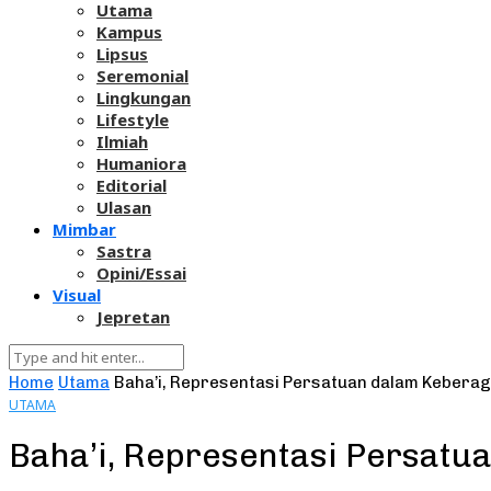
Utama
Kampus
Lipsus
Seremonial
Lingkungan
Lifestyle
Ilmiah
Humaniora
Editorial
Ulasan
Mimbar
Sastra
Opini/Essai
Visual
Jepretan
Home
Utama
Baha’i, Representasi Persatuan dalam Kebera
UTAMA
Baha’i, Representasi Persat