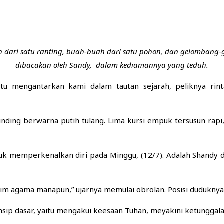
ari satu ranting, buah-buah dari satu pohon, dan gelombang-ge
dibacakan oleh Sandy, dalam kediamannya yang teduh.
e itu mengantarkan kami dalam tautan sejarah, peliknya r
inding berwarna putih tulang. Lima kursi empuk tersusun rapi
k memperkenalkan diri pada Minggu, (12/7). Adalah Shandy d
im agama manapun,” ujarnya memulai obrolan. Posisi duduknya 
rinsip dasar, yaitu mengakui keesaan Tuhan, meyakini ketungga