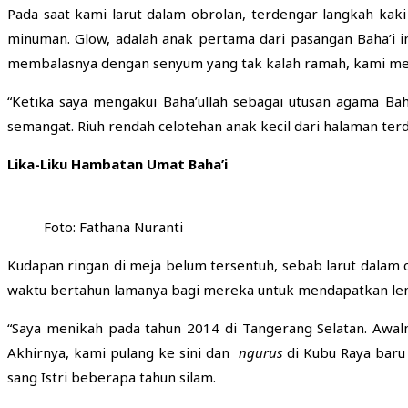
Pada saat kami larut dalam obrolan, terdengar langkah kak
minuman. Glow, adalah anak pertama dari pasangan Baha’i i
membalasnya dengan senyum yang tak kalah ramah, kami mel
“Ketika saya mengakui Baha’ullah sebagai utusan agama Ba
semangat. Riuh rendah celotehan anak kecil dari halaman t
Lika-Liku Hambatan Umat Baha’i
Foto: Fathana Nuranti
Kudapan ringan di meja belum tersentuh, sebab larut dalam c
waktu bertahun lamanya bagi mereka untuk mendapatkan lem
“Saya menikah pada tahun 2014 di Tangerang Selatan. Awaln
Akhirnya, kami pulang ke sini dan
ngurus
di Kubu Raya baru
sang Istri beberapa tahun silam.