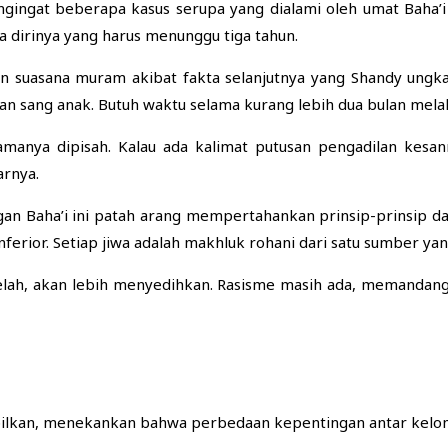
ngingat beberapa kasus serupa yang dialami oleh umat Baha’
a dirinya yang harus menunggu tiga tahun.
kan suasana muram akibat fakta selanjutnya yang Shandy ung
ran sang anak. Butuh waktu selama kurang lebih dua bulan mela
anya dipisah. Kalau ada kalimat putusan pengadilan kesan
arnya.
an Baha’i ini patah arang mempertahankan prinsip-prinsip 
nferior
. Setiap jiwa adalah makhluk rohani dari satu sumber y
 belah, akan lebih menyedihkan. Rasisme masih ada, memanda
mpilkan, menekankan bahwa perbedaan kepentingan antar kel