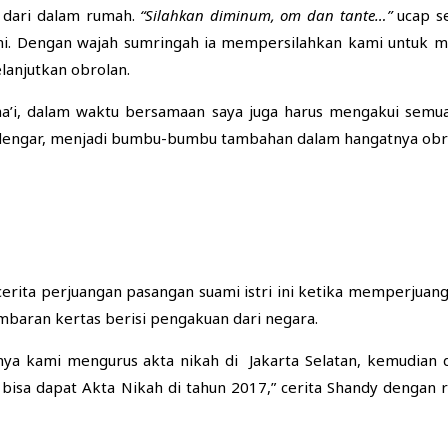
i dari dalam rumah.
“
Silahkan diminum, om dan tante…”
ucap se
ni. Dengan wajah sumringah ia mempersilahkan kami untuk menc
anjutkan obrolan.
ha’i, dalam waktu bersamaan saya juga harus mengakui semua
erdengar, menjadi bumbu-bumbu tambahan dalam hangatnya obr
erita perjuangan pasangan suami istri ini ketika memperjuang
baran kertas berisi pengakuan dari negara.
ya kami mengurus akta nikah di Jakarta Selatan, kemudian d
 bisa dapat Akta Nikah di tahun 2017,” cerita Shandy dengan