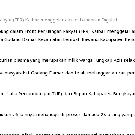
yat (FPR) Kalbar menggelar aksi di bundaran Digulist.
ung dalam Front Perjuangan Rakyat (FPR) Kalbar menggelar ak
esa Godang Damar Kecamatan Lembah Bawang Kabupaten Bengka
urian plasma yang merupakan milik warga,” ungkap Aziz selak
 masyarakat Godang Damar dan telah melanggar aturan periz
in Usaha Pertambangan (IUP) dari Bupati Kabupaten Bengkayang p
s hukum, 6 lainnya menunggu di proses dan ada 28 orang yang 
gandeng pihak aparat untuk membentengi perusahaan. “Terb