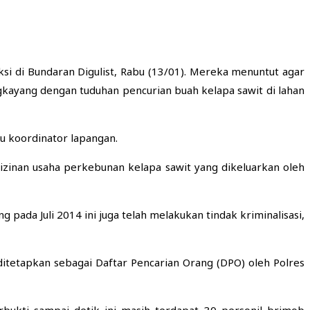
si di Bundaran Digulist, Rabu (13/01). Mereka menuntut agar
yang dengan tuduhan pencurian buah kelapa sawit di lahan
u koordinator lapangan.
inan usaha perkebunan kelapa sawit yang dikeluarkan oleh
ada Juli 2014 ini juga telah melakukan tindak kriminalisasi,
ditetapkan sebagai Daftar Pencarian Orang (DPO) oleh Polres
ukti sampai detik ini masih terdapat 30 personil brimob