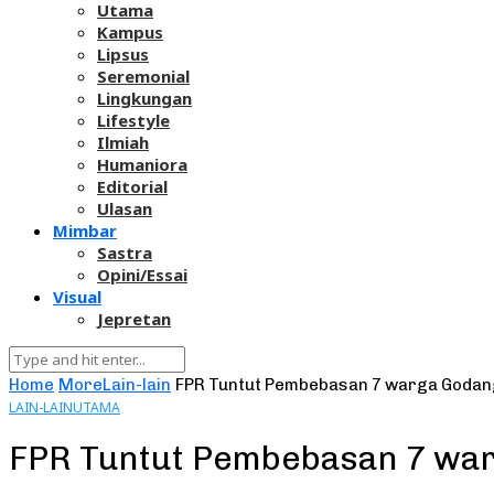
Utama
Kampus
Lipsus
Seremonial
Lingkungan
Lifestyle
Ilmiah
Humaniora
Editorial
Ulasan
Mimbar
Sastra
Opini/Essai
Visual
Jepretan
Home
More
Lain-lain
FPR Tuntut Pembebasan 7 warga Goda
LAIN-LAIN
UTAMA
FPR Tuntut Pembebasan 7 wa