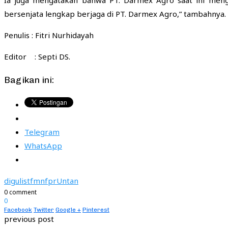
bersenjata lengkap berjaga di PT. Darmex Agro,” tambahnya.
Penulis : Fitri Nurhidayah
Editor : Septi DS.
Bagikan ini:
Telegram
WhatsApp
digulist
fmn
fpr
Untan
0 comment
0
Facebook
Twitter
Google +
Pinterest
previous post