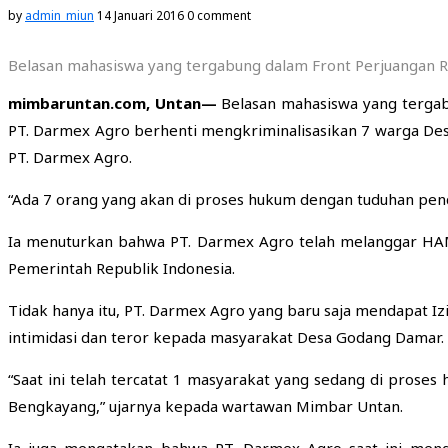
by
admin_miun
14 Januari 2016
0 comment
Belasan mahasiswa yang tergabung dalam Front Perjuangan Rak
mimbaruntan.com, Untan—
Belasan mahasiswa yang tergab
PT. Darmex Agro berhenti mengkriminalisasikan 7 warga D
PT. Darmex Agro.
“Ada 7 orang yang akan di proses hukum dengan tuduhan penc
Ia menuturkan bahwa PT. Darmex Agro telah melanggar HAM
Pemerintah Republik Indonesia.
Tidak hanya itu, PT. Darmex Agro yang baru saja mendapat Iz
intimidasi dan teror kepada masyarakat Desa Godang Damar.
“Saat ini telah tercatat 1 masyarakat yang sedang di prose
Bengkayang,” ujarnya kepada wartawan Mimbar Untan.
Ia juga mengatakan bahwa PT. Darmex Agro saat ini meng