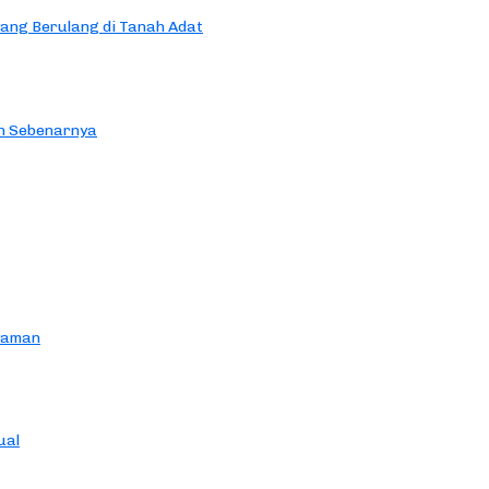
yang Berulang di Tanah Adat
an Sebenarnya
yaman
ual