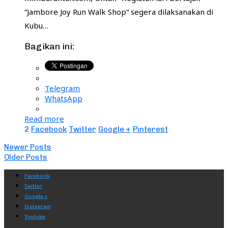
“Jambore Joy Run Walk Shop” segera dilaksanakan di
Kubu…
Bagikan ini:
Telegram
WhatsApp
Read more
2
Facebook
Twitter
Google +
Pinterest
Newer Posts
Older Posts
Facebook
Twitter
Google +
Instagram
Youtube