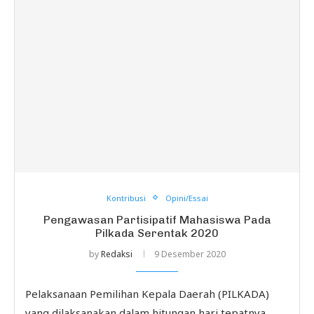
Kontribusi
Opini/Essai
Pengawasan Partisipatif Mahasiswa Pada
Pilkada Serentak 2020
by
Redaksi
9 Desember 2020
Pelaksanaan Pemilihan Kepala Daerah (PILKADA)
yang dilaksanakan dalam hitungan hari tepatnya