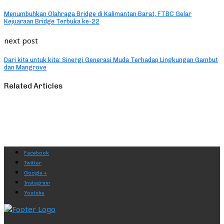
Menumbuhkan Olahraga Bridge di Kalimantan Barat, FTBC Gelar
Kejuaraan Bridge Terbuka ke-22
next post
Dari kita untuk kita: Sinergi Generasi Muda Terhadap Lingkungan Gambut
dan Mangrove
Related Articles
Facebook
Twitter
Google +
Instagram
Youtube