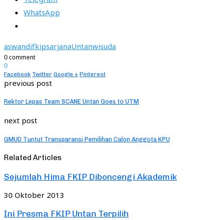
WhatsApp
aswandi
fkip
sarjana
Untan
wisuda
0 comment
0
Facebook
Twitter
Google +
Pinterest
previous post
Rektor Lepas Team SCANE Untan Goes to UTM
next post
GMUD Tuntut Transparansi Pemilihan Calon Anggota KPU
Related Articles
Sejumlah Hima FKIP Diboncengi Akademik
30 Oktober 2013
Ini Presma FKIP Untan Terpilih