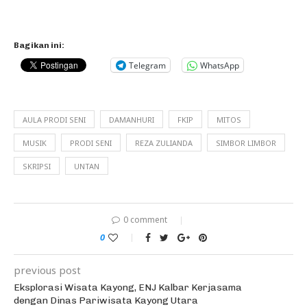
Bagikan ini:
Telegram
WhatsApp
AULA PRODI SENI
DAMANHURI
FKIP
MITOS
MUSIK
PRODI SENI
REZA ZULIANDA
SIMBOR LIMBOR
SKRIPSI
UNTAN
0 comment
0
previous post
Eksplorasi Wisata Kayong, ENJ Kalbar Kerjasama
dengan Dinas Pariwisata Kayong Utara