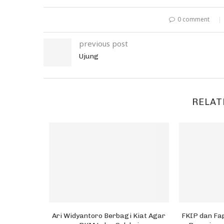
0 comment
previous post
Ujung
RELAT
 Padi
Ari Widyantoro Berbagi Kiat Agar
FKIP dan Fa