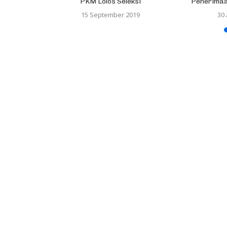
PKM Lolos Seleksi
Penerima
18
15 September 2019
30