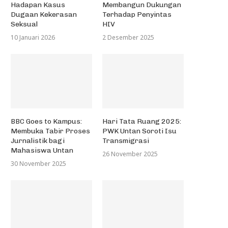
Menyelami Sisi Menarik...
Hadapan Kasus
Membangun Dukungan
23 Mei 2022
Dugaan Kekerasan
Terhadap Penyintas
Seksual
HIV
10 Januari 2026
2 Desember 2025
BBC Goes to Kampus:
Hari Tata Ruang 2025:
Membuka Tabir Proses
PWK Untan Soroti Isu
Jurnalistik bagi
Transmigrasi
Mahasiswa Untan
26 November 2025
30 November 2025