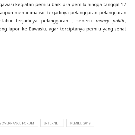
awasi kegiatan pemilu baik pra pemilu hingga tanggal 17
taupun meminimalisir terjadinya pelanggaran-pelanggaran
etahui terjadinya pelanggaran , seperti
money politic,
ong lapor ke Bawaslu, agar terciptanya pemilu yang sehat
 GOVERNANCE FORUM
INTERNET
PEMILU 2019