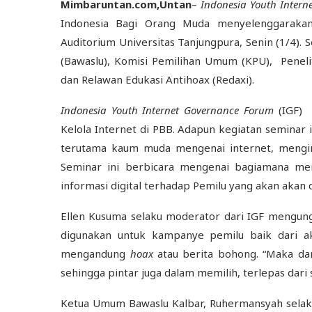
Mimbaruntan.com
,
Untan
–
Indonesia Youth Inter
Indonesia Bagi Orang Muda menyelenggarakan
Auditorium Universitas Tanjungpura, Senin (1/4). 
(Bawaslu), Komisi Pemilihan Umum (KPU), Penel
dan Relawan Edukasi Antihoax (Redaxi).
Indonesia Youth Internet Governance Forum
(IGF) 
Kelola Internet di PBB. Adapun kegiatan seminar
terutama kaum muda mengenai internet, menging
Seminar ini berbicara mengenai bagiamana men
informasi digital terhadap Pemilu yang akan akan
Ellen Kusuma selaku moderator dari IGF mengungk
digunakan untuk kampanye pemilu baik dari a
mengandung
hoax
atau berita bohong. “Maka dar
sehingga pintar juga dalam memilih, terlepas dari 
Ketua Umum Bawaslu Kalbar, Ruhermansyah selak