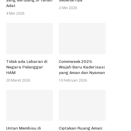
yang Berulang di Tanah
Sebenarnya
Adat
2 Mei 2026
4 Mei 2026
Tidak ada Lebaran di
Commweek 2025:
Negara Pelanggar
Wajah Baru Kaderisasi
HAM
yang Aman dan Nyaman
Himpunan Mahasiswa
Keperawatan Adakan School of
20 Maret 2026
10 Februari 2026
Kastrad
27 Februari 2017
Lomba Bidang Studi Kimia ke
Untan Membisu di
Ciptakan Ruang Aman: