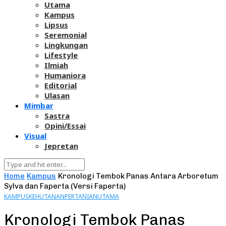
Utama
Kampus
Lipsus
Seremonial
Lingkungan
Lifestyle
Ilmiah
Humaniora
Editorial
Ulasan
Mimbar
Sastra
Opini/Essai
Visual
Jepretan
Home
Kampus
Kronologi Tembok Panas Antara Arboretum
Sylva dan Faperta (Versi Faperta)
KAMPUS
KEHUTANAN
PERTANIAN
UTAMA
Kronologi Tembok Panas