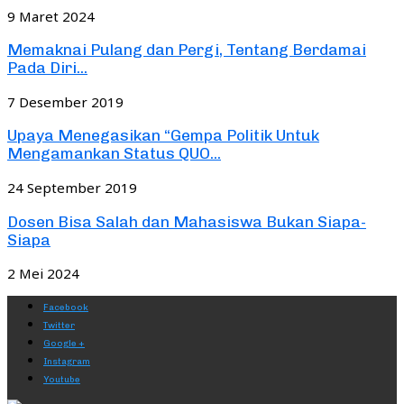
9 Maret 2024
Memaknai Pulang dan Pergi, Tentang Berdamai
Pada Diri...
7 Desember 2019
Upaya Menegasikan “Gempa Politik Untuk
Mengamankan Status QUO...
24 September 2019
Dosen Bisa Salah dan Mahasiswa Bukan Siapa-
Siapa
2 Mei 2024
Facebook
Twitter
Google +
Instagram
Youtube