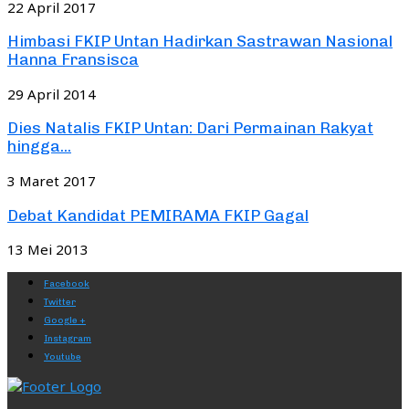
22 April 2017
Himbasi FKIP Untan Hadirkan Sastrawan Nasional
Hanna Fransisca
29 April 2014
Dies Natalis FKIP Untan: Dari Permainan Rakyat
hingga...
3 Maret 2017
Debat Kandidat PEMIRAMA FKIP Gagal
13 Mei 2013
Facebook
Twitter
Google +
Instagram
Youtube