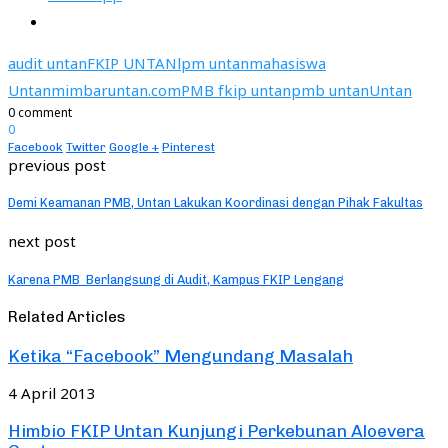
audit untan
FKIP UNTAN
lpm untan
mahasiswa
Untan
mimbaruntan.com
PMB fkip untan
pmb untan
Untan
0 comment
0
Facebook
Twitter
Google +
Pinterest
previous post
Demi Keamanan PMB, Untan Lakukan Koordinasi dengan Pihak Fakultas
next post
Karena PMB Berlangsung di Audit, Kampus FKIP Lengang
Related Articles
Ketika “Facebook” Mengundang Masalah
4 April 2013
Himbio FKIP Untan Kunjungi Perkebunan Aloevera