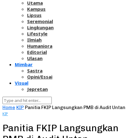
Utama
Kampus
Lipsus
Seremonial
Lingkungan
Lifestyle
Ilmiah
Humaniora
Editorial
Ulasan
Mimbar
Sastra
Opini/Essai
Visual
Jepretan
Home
KIP
Panitia FKIP Langsungkan PMB di Audit Untan
KIP
Panitia FKIP Langsungkan