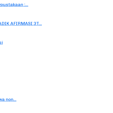
ustakaan :...
DIK AFIRMASI 3T...
si
a non...