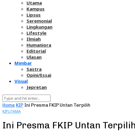
Utama
Kampus
Lipsus
Seremonial
Lingkungan
Lifestyle
Ilmiah
Humaniora
Editorial
Ulasan
Mimbar
Sastra
Opini/Essai
Visual
Jepretan
Home
KIP
Ini Presma FKIP Untan Terpilih
KIP
UTAMA
Ini Presma FKIP Untan Terpili