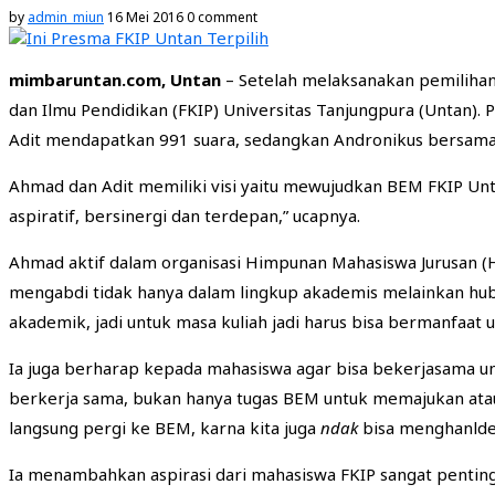
by
admin_miun
16 Mei 2016
0 comment
mimbaruntan.com, Untan
– Setelah melaksanakan pemilihan
dan Ilmu Pendidikan (FKIP) Universitas Tanjungpura (Untan
Adit mendapatkan 991 suara, sedangkan Andronikus bersama R
Ahmad dan Adit memiliki visi yaitu mewujudkan BEM FKIP Unta
aspiratif, bersinergi dan terdepan,” ucapnya.
Ahmad aktif dalam organisasi Himpunan Mahasiswa Jurusan (
mengabdi tidak hanya dalam lingkup akademis melainkan hub
akademik, jadi untuk masa kuliah jadi harus bisa bermanfaat un
Ia juga berharap kepada mahasiswa agar bisa bekerjasama un
berkerja sama, bukan hanya tugas BEM untuk memajukan atau m
langsung pergi ke BEM, karna kita juga
ndak
bisa menghanlde 
Ia menambahkan aspirasi dari mahasiswa FKIP sangat penting 