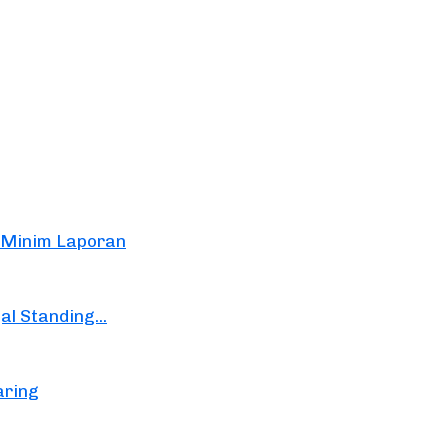
, Minim Laporan
l Standing...
aring