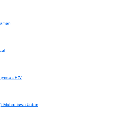
yaman
ual
yintas HIV
agi Mahasiswa Untan