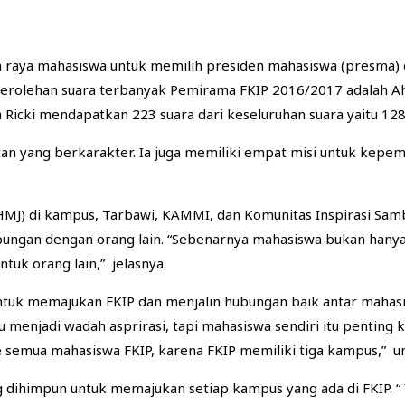
 raya mahasiswa untuk memilih presiden mahasiswa (presma) 
). Perolehan suara terbanyak Pemirama FKIP 2016/2017 adala
icki mendapatkan 223 suara dari keseluruhan suara yaitu 128
n yang berkarakter. Ia juga memiliki empat misi untuk kepemi
HMJ) di kampus, Tarbawi, KAMMI, dan Komunitas Inspirasi Sam
ungan dengan orang lain. “Sebenarnya mahasiswa bukan hanya
tuk orang lain,” jelasnya.
tuk memajukan FKIP dan menjalin hubungan baik antar mahasis
enjadi wadah asprirasi, tapi mahasiswa sendiri itu penting ket
semua mahasiswa FKIP, karena FKIP memiliki tiga kampus,” u
dihimpun untuk memajukan setiap kampus yang ada di FKIP. “ Y