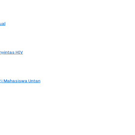
ual
yintas HIV
agi Mahasiswa Untan