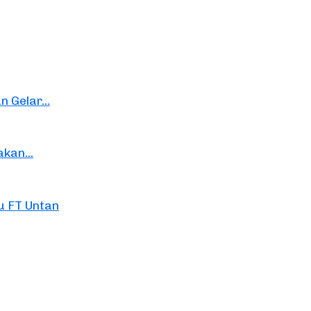
 Gelar...
kan...
 FT Untan