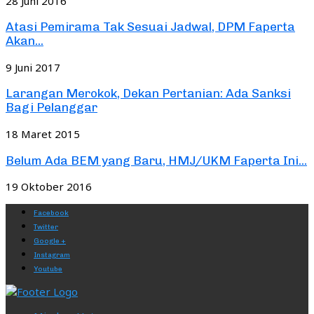
28 Juni 2016
Atasi Pemirama Tak Sesuai Jadwal, DPM Faperta
Akan...
9 Juni 2017
Larangan Merokok, Dekan Pertanian: Ada Sanksi
Bagi Pelanggar
18 Maret 2015
Belum Ada BEM yang Baru, HMJ/UKM Faperta Ini...
19 Oktober 2016
Facebook
Twitter
Google +
Instagram
Youtube