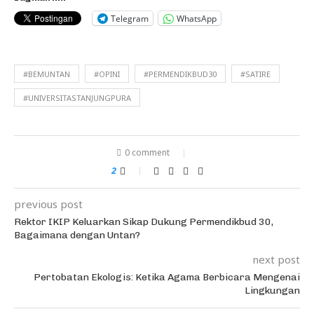
Telegram
WhatsApp
#BEMUNTAN
#OPINI
#PERMENDIKBUD30
#SATIRE
#UNIVERSITASTANJUNGPURA
0 comment
2
previous post
Rektor IKIP Keluarkan Sikap Dukung Permendikbud 30,
Bagaimana dengan Untan?
next post
Pertobatan Ekologis: Ketika Agama Berbicara Mengenai
Lingkungan