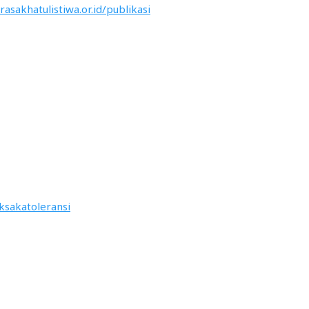
rasakhatulistiwa.or.id/publikasi
k
saka
toleransi