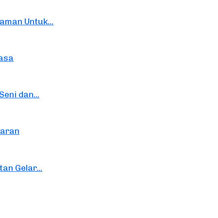
aman Untuk...
hasa
eni dan...
karan
n Gelar...