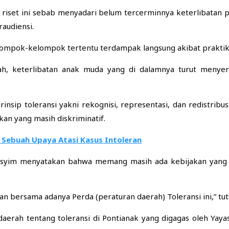
 riset ini sebab menyadari belum tercerminnya keterlibatan 
raudiensi.
pok-kelompok tertentu terdampak langsung akibat praktik i
lah, keterlibatan anak muda yang di dalamnya turut menye
insip toleransi yakni rekognisi, representasi, dan redistribu
an yang masih diskriminatif.
 Sebuah Upaya Atasi Kasus Intoleran
asyim menyatakan bahwa memang masih ada kebijakan yang s
arkan bersama adanya Perda (peraturan daerah) Toleransi ini,” tu
aerah tentang toleransi di Pontianak yang digagas oleh Yaya