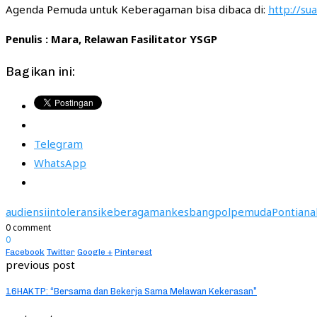
Agenda Pemuda untuk Keberagaman bisa dibaca di:
http://sua
Penulis : Mara, Relawan Fasilitator YSGP
Bagikan ini:
Telegram
WhatsApp
audiensi
intoleransi
keberagaman
kesbangpol
pemuda
Pontiana
0 comment
0
Facebook
Twitter
Google +
Pinterest
previous post
16HAKTP: “Bersama dan Bekerja Sama Melawan Kekerasan”