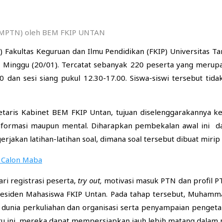
SBMPTN) oleh BEM FKIP UNTAN
 Fakultas Keguruan dan Ilmu Pendidikan (FKIP) Universitas T
Minggu (20/01). Tercatat sebanyak 220 peserta yang merupaka
0 dan sesi siang pukul 12.30-17.00. Siswa-siswi tersebut tida
etaris Kabinet BEM FKIP Untan, tujuan diselenggarakannya ke
formasi maupun mental. Diharapkan pembekalan awal ini dap
rjakan latihan-latihan soal, dimana soal tersebut dibuat mi
 Calon Maba
ri registrasi peserta,
try out,
motivasi masuk PTN dan profil P
residen Mahasiswa FKIP Untan. Pada tahap tersebut, Muhamma
dunia perkuliahan dan organisasi serta penyampaian penget
ru ini, mereka dapat mempersiapkan jauh lebih matang dalam