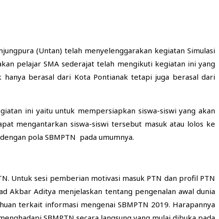
anjungpura (Untan) telah menyelenggarakan kegiatan Simulasi
n pelajar SMA sederajat telah mengikuti kegiatan ini yang
k hanya berasal dari Kota Pontianak tetapi juga berasal dari
giatan ini yaitu untuk mempersiapkan siswa-siswi yang akan
at mengantarkan siswa-siswi tersebut masuk atau lolos ke
rip dengan pola SBMPTN pada umumnya.
TN. Untuk sesi pemberian motivasi masuk PTN dan profil PTN
d Akbar Aditya menjelaskan tentang pengenalan awal dunia
ahuan terkait informasi mengenai SBMPTN 2019. Harapannya
 menghadapi SBMPTN secara langsung yang mulai dibuka pada