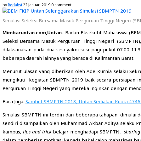
by
Redaksi
22 Januari 2019
0 comment
Simulasi Seleksi Bersama Masuk Perguruan Tinggi Negeri (
Mimbaruntan.com,Untan-
Badan Eksekutif Mahasiswa (BEM)
Seleksi Bersama Masuk Perguruan Tinggi Negeri (SBMPTN), 
dilaksanakan pada dua sesi yakni sesi pagi pukul 07.00-11.3
beberapa daerah lainnya yang berada di Kalimantan Barat.
Menurut ulasan yang diberikan oleh Ade Kurnia selaku Sekr
mengikuti kegiatan SBMPTN 2019 baik secara persiapan in
Perguruan Tinggi Negeri yang mereka inginkan dengan menge
Baca Juga:
Sambut SBMPTN 2018, Untan Sediakan Kuota 4746
Simulasi SBMPTN ini terdiri dari beberapa tahapan, dimulai da
sendiri disampaikan oleh Muhammad Akbar Aditya selaku P
kampus,
tips and trick
belajar menghadapi SBMPTN,
sharing
dalam pemberian motivasi kepada bakal calon mahasiswa ba