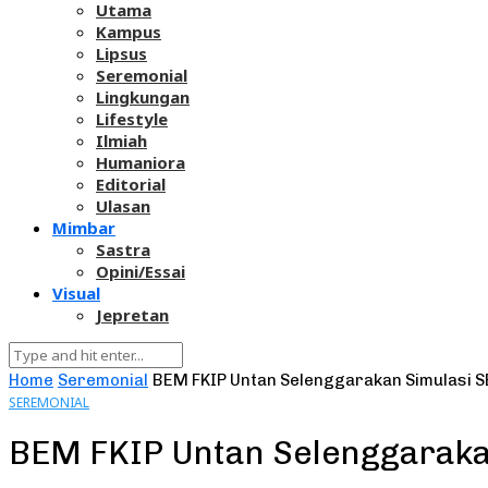
Utama
Kampus
Lipsus
Seremonial
Lingkungan
Lifestyle
Ilmiah
Humaniora
Editorial
Ulasan
Mimbar
Sastra
Opini/Essai
Visual
Jepretan
Home
Seremonial
BEM FKIP Untan Selenggarakan Simulasi 
SEREMONIAL
BEM FKIP Untan Selenggarak