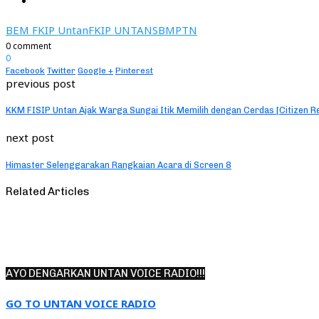
BEM FKIP Untan
FKIP UNTAN
SBMPTN
0 comment
0
Facebook
Twitter
Google +
Pinterest
previous post
KKM FISIP Untan Ajak Warga Sungai Itik Memilih dengan Cerdas [Citizen R
next post
Himaster Selenggarakan Rangkaian Acara di Screen 8
Related Articles
AYO DENGARKAN UNTAN VOICE RADIO!!!
GO TO UNTAN VOICE RADIO