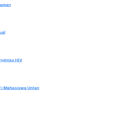
yaman
ual
yintas HIV
agi Mahasiswa Untan