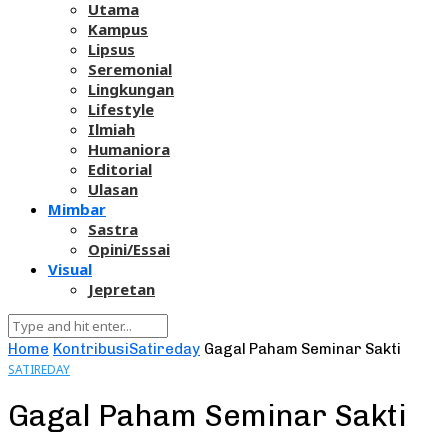
Utama
Kampus
Lipsus
Seremonial
Lingkungan
Lifestyle
Ilmiah
Humaniora
Editorial
Ulasan
Mimbar
Sastra
Opini/Essai
Visual
Jepretan
Home
Kontribusi
Satireday
Gagal Paham Seminar Sakti
SATIREDAY
Gagal Paham Seminar Sakti