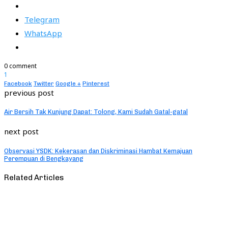
Telegram
WhatsApp
0 comment
1
Facebook
Twitter
Google +
Pinterest
previous post
Air Bersih Tak Kunjung Dapat: Tolong, Kami Sudah Gatal-gatal
next post
Observasi YSDK: Kekerasan dan Diskriminasi Hambat Kemajuan
Perempuan di Bengkayang
Related Articles