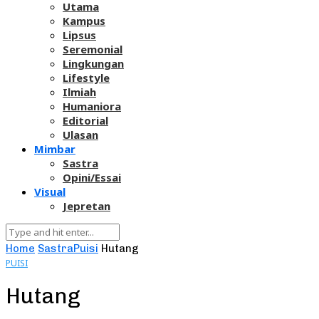
Utama
Kampus
Lipsus
Seremonial
Lingkungan
Lifestyle
Ilmiah
Humaniora
Editorial
Ulasan
Mimbar
Sastra
Opini/Essai
Visual
Jepretan
Home
Sastra
Puisi
Hutang
PUISI
Hutang