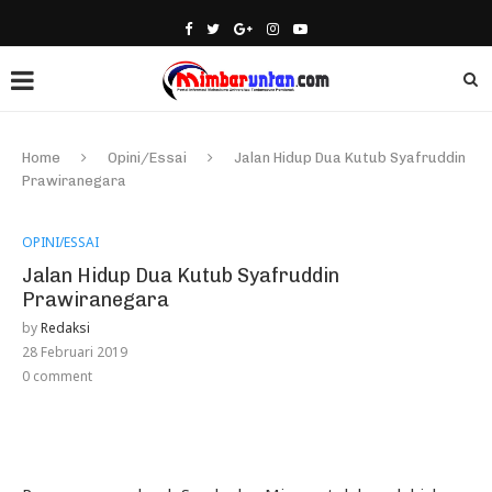
Home
Opini/Essai
Jalan Hidup Dua Kutub Syafruddin
Prawiranegara
OPINI/ESSAI
Jalan Hidup Dua Kutub Syafruddin
Prawiranegara
by
Redaksi
28 Februari 2019
0 comment