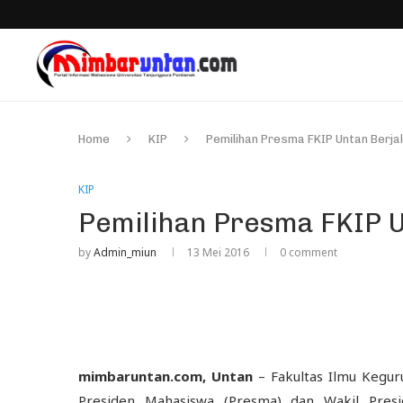
Home
KIP
Pemilihan Presma FKIP Untan Berja
KIP
Pemilihan Presma FKIP U
by
Admin_miun
13 Mei 2016
0 comment
mimbaruntan.com, Untan
– Fakultas Ilmu Kegur
Presiden Mahasiswa (Presma) dan Wakil Pres