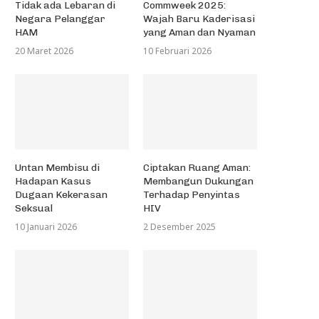
Tidak ada Lebaran di
Commweek 2025:
Negara Pelanggar
Wajah Baru Kaderisasi
HAM
yang Aman dan Nyaman
Sudah ada peringatan, namun
20 Maret 2026
10 Februari 2026
ruang kelas tersebut masih...
24 Juni 2015
Untan Membisu di
Ciptakan Ruang Aman:
Hadapi MEA, Dekan FKIP Upa
Hadapan Kasus
Membangun Dukungan
Lulusan Berkompeten
Dugaan Kekerasan
Terhadap Penyintas
22 Oktober 2015
Seksual
HIV
10 Januari 2026
2 Desember 2025