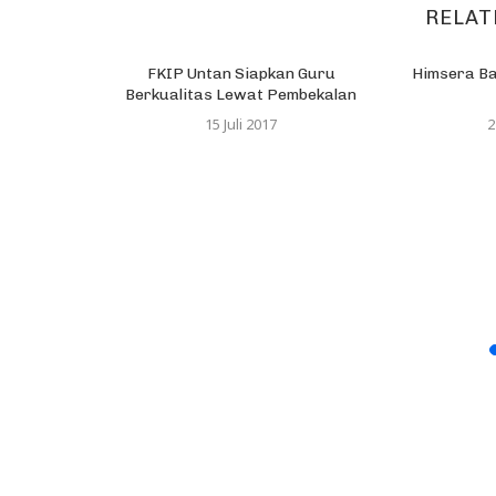
RELAT
FKIP Untan Siapkan Guru
Himsera Ba
Berkualitas Lewat Pembekalan
15 Juli 2017
2
daya Besar