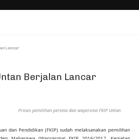
lan Lancar
ntan Berjalan Lancar
Proses pemilihan persma dan wapersma FKIP Untan
uan dan Pendidikan (FKIP) sudah melaksanakan pemilihan
iden Mahasiswa (Wapresma) FKIP 2016/2017. Kegiatan