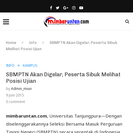
Home
Info
SBMPTN Akan Digelar, Peserta Sibuk
Melihat Posisi Ujian
INFO
KAMPUS
SBMPTN Akan Digelar, Peserta Sibuk Melihat
Posisi Ujian
by
Admin_miun
9 Juni 2015
0 comment
mimbaruntan.com
, Universitas Tanjungpura—Dengan
diselenggarakannya Seleksi Bersama Masuk Perguruan
Tinggi Negeri (SBMPTN) secara serentak di Indonesia